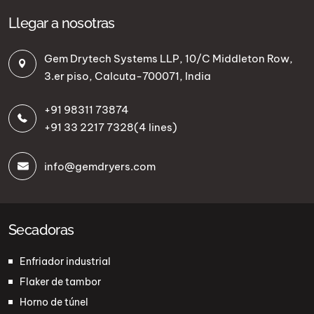
Llegar a nosotras
Gem Drytech Systems LLP, 10/C Middleton Row,
3.er piso, Calcuta-700071, India
+91 98311 73874
+91 33 2217 7328
(4 lines)
info@gemdryers.com
Secadoras
Enfriador industrial
Flaker de tambor
Horno de túnel