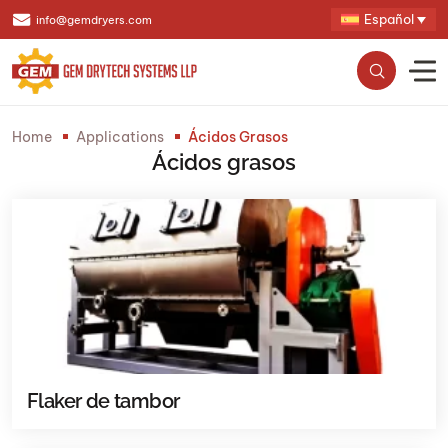
Español
info@gemdryers.com
Home
Applications
Ácidos Grasos
Ácidos grasos
Flaker de tambor