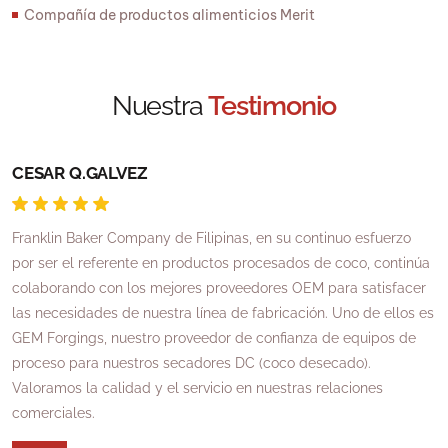
Compañía de productos alimenticios Merit
Nuestra
Testimonio
CESAR Q.GALVEZ
R
Franklin Baker Company de Filipinas, en su continuo esfuerzo
H
por ser el referente en productos procesados ​​de coco, continúa
n
colaborando con los mejores proveedores OEM para satisfacer
s
las necesidades de nuestra línea de fabricación. Uno de ellos es
a
en
GEM Forgings, nuestro proveedor de confianza de equipos de
H
proceso para nuestros secadores DC (coco desecado).
q
Valoramos la calidad y el servicio en nuestras relaciones
n
comerciales.
P